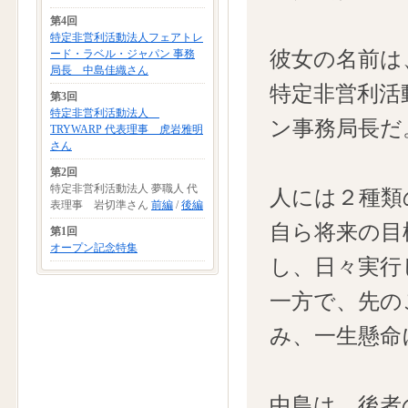
第4回
特定非営利活動法人フェアトレ
彼女の名前は
ード・ラベル・ジャパン 事務
局長 中島佳織さん
特定非営利活
第3回
特定非営利活動法人
ン事務局長だ
TRYWARP 代表理事 虎岩雅明
さん
第2回
特定非営利活動法人 夢職人 代
人には２種類
表理事 岩切準さん
前編
/
後編
自ら将来の目
第1回
オープン記念特集
し、日々実行
一方で、先の
み、一生懸命
中島は、後者