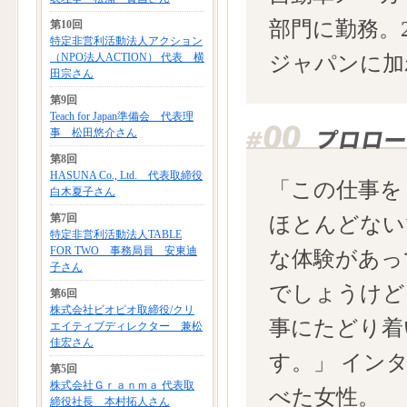
部門に勤務。
第10回
特定非営利活動法人アクション
（NPO法人ACTION） 代表 横
ジャパンに加
田宗さん
第9回
Teach for Japan準備会 代表理
事 松田悠介さん
第8回
HASUNA Co., Ltd. 代表取締役
「この仕事を
白木夏子さん
第7回
ほとんどない
特定非営利活動法人TABLE
FOR TWO 事務局員 安東迪
な体験があっ
子さん
でしょうけど
第6回
株式会社ビオピオ取締役/クリ
事にたどり着
エイティブディレクター 兼松
佳宏さん
す。」 イン
第5回
株式会社Ｇｒａｎｍａ 代表取
べた女性。
締役社長 本村拓人さん