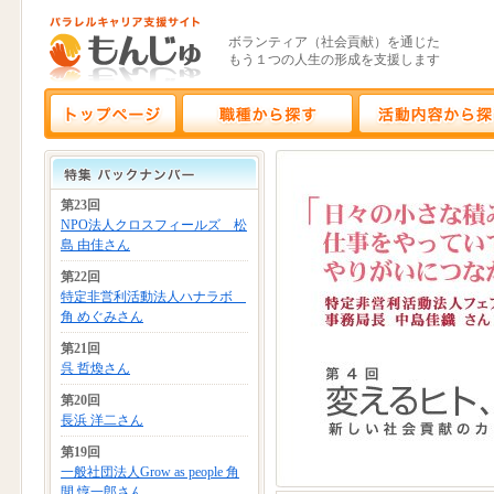
ボランティア（社会貢献）を通じた
もう１つの人生の形成を支援します
第23回
NPO法人クロスフィールズ 松
島 由佳さん
第22回
特定非営利活動法人ハナラボ
角 めぐみさん
第21回
呉 哲煥さん
第20回
長浜 洋二さん
第19回
一般社団法人Grow as people 角
間 惇一郎さん