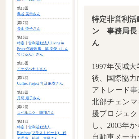
第18回
鳥谷 美幸さん
特定非営利活
第17回
長山 悦子さん
ン 事務局長
第16回
ん
特定非営利活動法人Living in
Peace 代表理事 慎 泰俊（しん
てじゅん）さん
第15回
1997年茨
イケダハヤトさん
後、国際協力
第14回
Coffret Project 向田 麻衣さん
アトレード事
第13回
丹羽 順子さん
北部チェンマ
第12回
援プロジェク
コペルニク 陸翔さん
第11回
し、2003
特定非営利活動法人
Blastbeat(ブラストビート) 代
自動車メーカ
表理事 松浦 貴昌さん