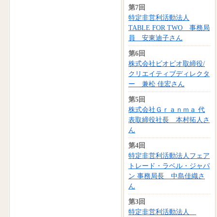
第7回
特定非営利活動法人
TABLE FOR TWO 事務局
員 安東迪子さん
第6回
株式会社ビオピオ取締役/
クリエイティブディレクタ
ー 兼松 佳宏さん
第5回
株式会社Ｇｒａｎｍａ 代
表取締役社長 本村拓人さ
ん
第4回
特定非営利活動法人フェア
トレード・ラベル・ジャパ
ン 事務局長 中島佳織さ
ん
第3回
特定非営利活動法人