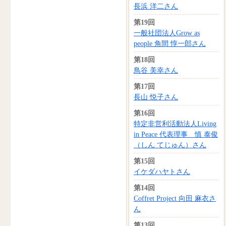
長浜 洋二さん
第19回
一般社団法人Grow as
people 角間 惇一郎さん
第18回
鳥谷 美幸さん
第17回
長山 悦子さん
第16回
特定非営利活動法人Living
in Peace 代表理事 慎 泰俊
（しん てじゅん）さん
第15回
イケダハヤトさん
第14回
Coffret Project 向田 麻衣さ
ん
第13回