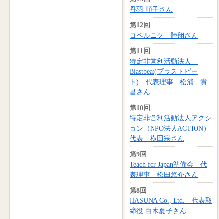
丹羽 順子さん
第12回
コペルニク 陸翔さん
第11回
特定非営利活動法人
Blastbeat(ブラストビー
ト) 代表理事 松浦 貴
昌さん
第10回
特定非営利活動法人アクシ
ョン（NPO法人ACTION）
代表 横田宗さん
第9回
Teach for Japan準備会 代
表理事 松田悠介さん
第8回
HASUNA Co., Ltd. 代表取
締役 白木夏子さん