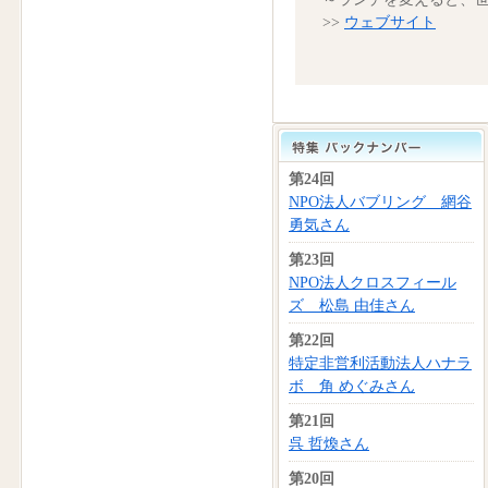
>>
ウェブサイト
第24回
NPO法人バブリング 網谷
勇気さん
第23回
NPO法人クロスフィール
ズ 松島 由佳さん
第22回
特定非営利活動法人ハナラ
ボ 角 めぐみさん
第21回
呉 哲煥さん
第20回