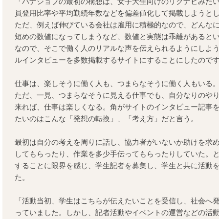
「ハナジョブの最初の構想は、女子大生向けのリクナビみた
員登用比率や平均勤続年数などを偏差値化して掲載しようと
ただ、例えば伸びている会社は雇用に積極的なので、どんな
短めの数値になってしまうなど、数値と実態は乖離があると
なので、そこで働く人のリアルな声を伝えられるようにしよ
ルインタビューを多数掲載するサイトにすることにしたので
仕事は、楽しそうに働く人も、つまらなそうに働く人もいる
ただ、一見、つまらなそうに見える仕事でも、自分なりのや
来れば、仕事は楽しくなる。角がサイトのインタビュー記事
たいのはこんな「発想の転換」、「考え方」だと言う。
最初は自分の考えを周りに話し、協力者がいないか助けを求
してもらったり、作業を多少手伝ってもらったりしていた。と
することに限界を感じ、学生記者を募集し、学生と共に活動
た。
「活動当初、学生はこちらが伝えたいことを受信し、社会へ
っていました。しかし、記者活動やイベントの運営などの活