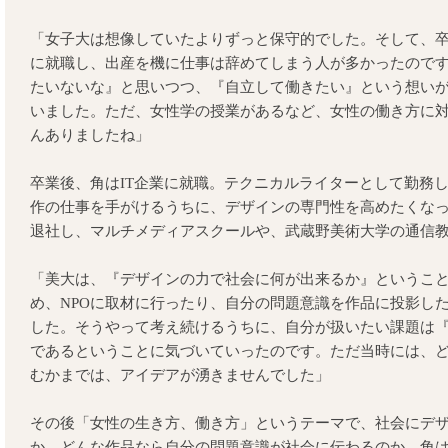
「女子大は想像していたよりずっと保守的でした。そして、
に就職し、出産を機に仕事は辞めてしまう人が多かったので
たいないな』と思いつつ、『自立して働きたい』という想い
いました。ただ、女性学の授業があるなど、女性の働き方に
んありましたね」
卒業後、角はIT企業に就職。テクニカルライターとして勤務し
作の仕事を手がけるうちに、デザインの専門性を高めたくなっ
退社し、マルチメディアスクールや、武蔵野美術大学の通信
「美大は、『デザインの力で社会に何が出来るか』というこ
め、NPOに取材に行ったり、自分の問題意識を作品に投影し
した。そうやって考え続けるうちに、自分が扱いたい課題は
であるということに気づいていったのです。ただ当時には、
むかまでは、アイデアが湧きませんでした」
その後「女性の生き方、働き方」というテーマで、社会にデ
か、どんな作品なら自分の問題意識が社会に伝わるのか、角