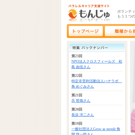
ボランテ
もう１つ
第23回
NPO法人クロスフィールズ 松
島 由佳さん
第22回
特定非営利活動法人ハナラボ
角 めぐみさん
第21回
呉 哲煥さん
第20回
長浜 洋二さん
第19回
一般社団法人Grow as people 角
間 惇一郎さん