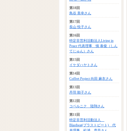
第18回
鳥谷 美幸さん
第17回
長山 悦子さん
第16回
特定非営利活動法人Living in
Peace 代表理事 慎 泰俊（しん
てじゅん）さん
第15回
イケダハヤトさん
第14回
Coffret Project 向田 麻衣さん
第13回
丹羽 順子さん
第12回
コペルニク 陸翔さん
第11回
特定非営利活動法人
Blastbeat(ブラストビート) 代
表理事 松浦 貴昌さん