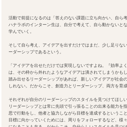
活動で前提になるのは「答えのない課題に立ち向かい、自ら
ハナラボのインターン生は、自分で考えて、自ら動かないと
学んでいく。
そして自ら考え、アイデアを出すだけではまだ、少し足りな
ーダーシップであるという。
「アイデアを出せただけでは実現しないですよね。『効率よ
は、その枠から外れたようなアイデアは潰されてしまうかも
踏み出せるリーダーシップがあれば、新しいアイデアが社会
しれない。だからこそ、創造力とリーダーシップ、両方を育
それぞれが自分のリーダーシップのスタイルを見つけてほし
リーダーシップとは常に先頭で引っ張ることの出来る能力を
思で行動をし、他者と協力しながら目標を達成するというこ
目標に向かっていくためには、周りをフォローするなど、様
になることも在る。だからこそ、自分らしいスタイルを見つ