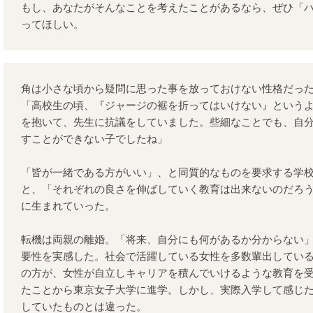
もし、あなたがそんなことを考えたことがあるなら、ぜひ「
ってほしい。
角は小さな頃から疑問に思った事を放っておけない性格だっ
「高校生の頃、『ジャージの裾を折ってはいけない』という
を抱いて、先生に抗議をしていました。些細なことでも、自
すことができない子でしたね」
「皆が一緒である方がいい」、と同質的なものを要求する学
と、「それぞれの良さを伸ばしていく教育は出来ないのだろ
に生まれていった。
転機は両親の離婚。「将来、自分にも何があるか分からない
要性を実感した。社会で活躍している女性を多数輩出してい
の方が、女性が自立しキャリアを積んでいけるような教育を
たことから東京女子大学に進学。しかし、実際入学して感じ
していたものとは違った。