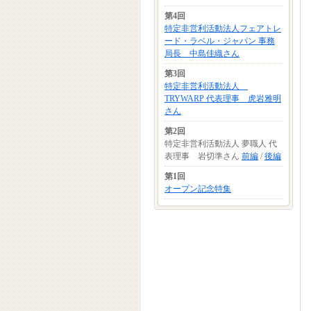
第4回
特定非営利活動法人フェアトレ
ード・ラベル・ジャパン 事務
局長 中島佳織さん
第3回
特定非営利活動法人
TRYWARP 代表理事 虎岩雅明
さん
第2回
特定非営利活動法人 夢職人 代
表理事 岩切準さん
前編
/
後編
第1回
オープン記念特集