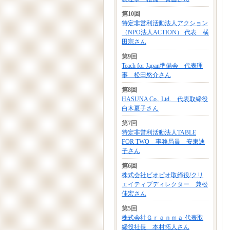
第10回
特定非営利活動法人アクション
（NPO法人ACTION） 代表 横
田宗さん
第9回
Teach for Japan準備会 代表理
事 松田悠介さん
第8回
HASUNA Co., Ltd. 代表取締役
白木夏子さん
第7回
特定非営利活動法人TABLE
FOR TWO 事務局員 安東迪
子さん
第6回
株式会社ビオピオ取締役/クリ
エイティブディレクター 兼松
佳宏さん
第5回
株式会社Ｇｒａｎｍａ 代表取
締役社長 本村拓人さん