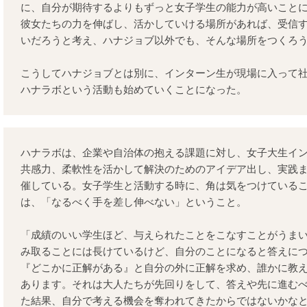
に、自分が期待するよりもずっと女子学生の能力が高いこと
彼女たちの力を伸ばし、活かしていける場所があれば、受信
いだろうと考え、ハナジョブ以外でも、そんな場所をつくろ
こうしてハナジョブとは別に、インターン生が現場に入って
ハナラボという活動も始めていくことになった。
ハナラボは、企業や自治体の抱える課題に対し、女子大生イ
共感力、柔軟性を活かして解決のためのアイデア出し、実践
催している。女子学生と活動する時に、角は気をつけている
は、「なるべく手を差し伸べない」ということ。
「成績のいい学生ほど、与えられたことをこなすことがうま
み取ることには長けているけど、自分のことになると答えに
『どこかに正解がある』と自分の外に正解を求め、誰かに教
あります。それは大人たちが先回りをして、答えや先に進む
た結果、自分で考える機会を奪われてきたからではないかな