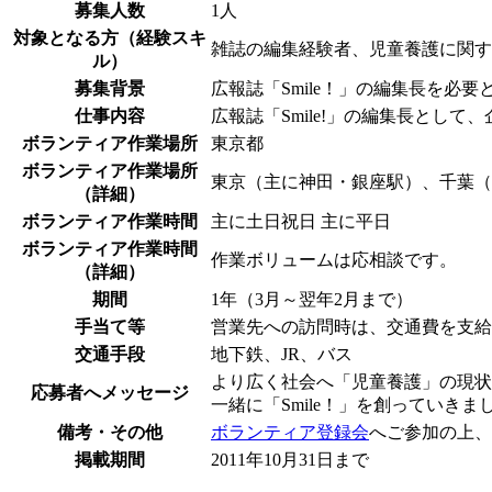
募集人数
1人
対象となる方（経験スキ
雑誌の編集経験者、児童養護に関す
ル）
募集背景
広報誌「Smile！」の編集長を必
仕事内容
広報誌「Smile!」の編集長として
ボランティア作業場所
東京都
ボランティア作業場所
東京（主に神田・銀座駅）、千葉（
（詳細）
ボランティア作業時間
主に土日祝日 主に平日
ボランティア作業時間
作業ボリュームは応相談です。
（詳細）
期間
1年（3月～翌年2月まで）
手当て等
営業先への訪問時は、交通費を支給
交通手段
地下鉄、JR、バス
より広く社会へ「児童養護」の現状
応募者へメッセージ
一緒に「Smile！」を創っていきま
備考・その他
ボランティア登録会
へご参加の上、
掲載期間
2011年10月31日まで