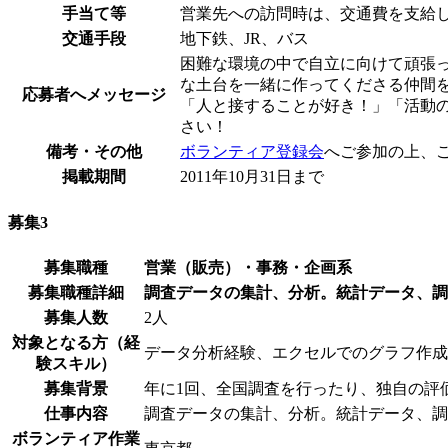
手当て等
営業先への訪問時は、交通費を支給
交通手段
地下鉄、JR、バス
困難な環境の中で自立に向けて頑張
な土台を一緒に作ってくださる仲間
応募者へメッセージ
「人と接することが好き！」「活動
さい！
備考・その他
ボランティア登録会
へご参加の上、
掲載期間
2011年10月31日まで
募集3
募集職種
営業（販売）・事務・企画系
募集職種詳細
調査データの集計、分析。統計データ、調
募集人数
2人
対象となる方（経
データ分析経験、エクセルでのグラフ作成
験スキル）
募集背景
年に1回、全国調査を行ったり、独自の評
仕事内容
調査データの集計、分析。統計データ、調
ボランティア作業