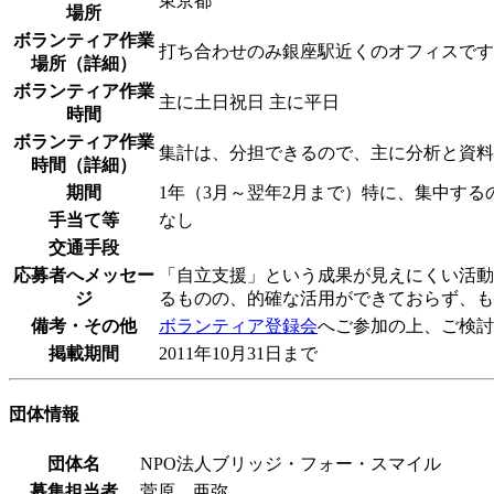
東京都
場所
ボランティア作業
打ち合わせのみ銀座駅近くのオフィスです
場所（詳細）
ボランティア作業
主に土日祝日 主に平日
時間
ボランティア作業
集計は、分担できるので、主に分析と資料
時間（詳細）
期間
1年（3月～翌年2月まで）特に、集中するのが
手当て等
なし
交通手段
応募者へメッセー
「自立支援」という成果が見えにくい活動
ジ
るものの、的確な活用ができておらず、も
備考・その他
ボランティア登録会
へご参加の上、ご検討
掲載期間
2011年10月31日まで
団体情報
団体名
NPO法人ブリッジ・フォー・スマイル
募集担当者
菅原 亜弥