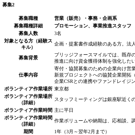
募集2
募集職種
営業（販売）・事務・企画系
募集職種詳細
プロモーション、事業推進スタッフ
募集人数
3名
対象となる方（経験ス
企画・提案書作成経験のある方。法
キル）
ブリッジフォースマイルでは、既存
募集背景
推進に向け資金獲得体制を強化した
寄付・協賛募集のための企業向け営
仕事内容
新規プロジェクトへの協賛企業開拓
企業CSRとの連携やファンドレイジ
ボランティア作業場所
東京都
ボランティア作業場所
スタッフミーティングは銀座駅近く
（詳細）
ボランティア作業時間
主に平日
ボランティア作業時間
作業ボリュームや納期は、応相談、
（詳細）
期間
1年（3月～翌年2月まで）