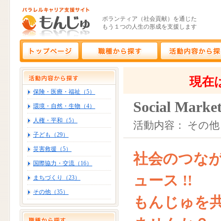
ボランティア（社会貢献）を通じた
もう１つの人生の形成を支援します
現在
保険・医療・福祉（5）
Social Marke
環境・自然・生物（4）
人権・平和（5）
活動内容： その他
子ども（29）
災害救援（5）
社会のつな
国際協力・交流（16）
ュース !!
まちづくり（23）
その他（35）
もんじゅを