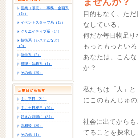
ませんか？
営業（販売）・事務・企画系
目的もなく、ただ
（18）
イベントスタッフ系（13）
なしている。
クリエイティブ系（14）
何だか毎日物足り
技術系（システムなど）
もっともっといろ
（9）
語学系（2）
あなたは、こんな
経理・法務系（1）
か？
その他（20）
私たちは「人」と
主に平日（21）
にこのもんじゅの
主に土日祝日（29）
好きな時間に（34）
社会に出てからも
応相談（30）
てることを探求し
その他（1）