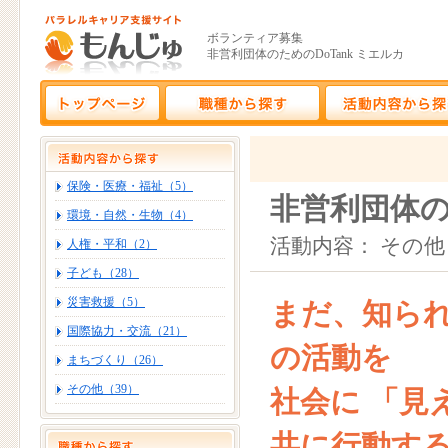
ボランティア募集
非営利団体のためのDoTank ミエルカ
保険・医療・福祉（5）
非営利団体の
環境・自然・生物（4）
活動内容： その他
人権・平和（2）
子ども（28）
災害救援（5）
まだ、知ら
国際協力・交流（21）
の活動を
まちづくり（26）
その他（39）
社会に 「見
共に行動する D