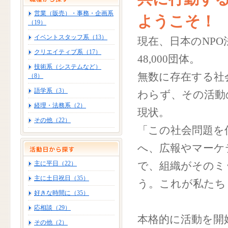
営業（販売）・事務・企画系
ようこそ！
（19）
イベントスタッフ系（13）
現在、日本のNP
クリエイティブ系（17）
48,000団体。
技術系（システムなど）
無数に存在する社
（8）
語学系（3）
わらず、その活動
経理・法務系（2）
現状。
その他（22）
「この社会問題を
へ、広報やマーケ
主に平日（22）
で、組織がそのミ
主に土日祝日（35）
う。これが私たち
好きな時間に（35）
応相談（29）
本格的に活動を開
その他（2）