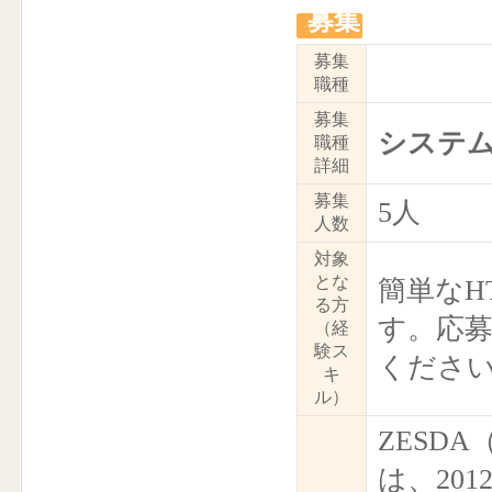
募集
募集
職種
募集
システ
職種
詳細
募集
5人
人数
対象
とな
簡単なH
る方
す。応
（経
験ス
くださ
キ
ル）
ZESD
は、20