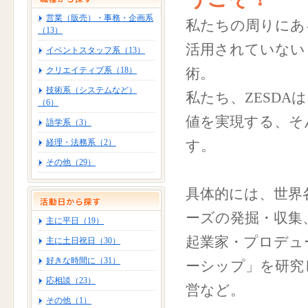
営業（販売）・事務・企画系
私たちの周りにあ
（13）
活用されていない
イベントスタッフ系（13）
クリエイティブ系（18）
術。
技術系（システムなど）
私たち、ZESD
（6）
値を実現する、そ
語学系（3）
経理・法務系（2）
す。
その他（29）
具体的には、世界
ーズの発掘・収集
主に平日（19）
起業家・プロデュ
主に土日祝日（30）
好きな時間に（31）
ーシップ」を研究
応相談（23）
営など。
その他（1）