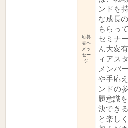
ンドを
な成長
もらっ
応募
セミナ
者へ
ん大変
メッ
セー
ィアスタ
ジ
メンバ
や手応
ンドの
題意識を
決でき
と楽し