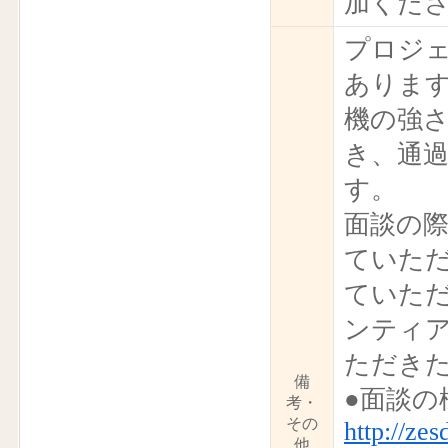
加くだ
プロジ
ありま
機の強
き、通
す。
面談の
ていた
ていた
ンティ
ただき
備
●面談の
考・
その
http://ze
他