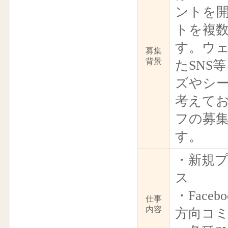
ントを
トを複
す。ウ
募集
背景
たSNS
ズやシ
考えて
フの募
す。
・新規プ
ス
・Fac
仕事
内容
方向コ