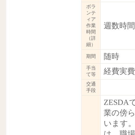
ボラ
ンテ
ィア
週数時
作業
時間
（詳
細）
随時
期間
手当
経費実
て等
交通
手段
ZESD
業の傍
います
は、職