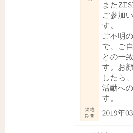
またZE
ご参加
す。
ご不明
で、ご
との一
す。お
したら
活動へ
す。
掲載
2019年
期間