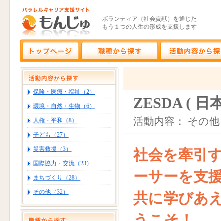
ボランティア（社会貢献）を通じた
もう１つの人生の形成を支援します
保険・医療・福祉（2）
ZESDA (
環境・自然・生物（6）
活動内容： その他
人権・平和（8）
子ども（27）
災害救援（3）
社会を牽引
国際協力・交流（23）
ーサーを支
まちづくり（28）
その他（32）
共に学びあ
うこそ！