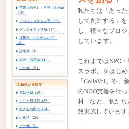
営業（販売）・事務・企画系
私たちは「あった
（19）
して創造する」を
イベントスタッフ系（15）
クリエイティブ系（17）
し、様々なプロジ
技術系（システムなど）
しています。
（8）
語学系（3）
経理・法務系（1）
これまではNPO
その他（21）
スラボ」をはじめ
「CollaVol」
のNGO支援を行
主に平日（20）
村」など、私たち
主に土日祝日（32）
好きな時間に（34）
数実施しています
応相談（29）
その他（3）